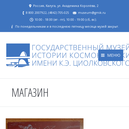
Россия, Калуга, ул. Академика Королёва, 2
8 800 2007922, (4842) 705-025
museum@gmik.ru
10:00 - 18:00 (вт - пт), 10:00 - 19:00 (сб, вс).
По понедельникам и в последнюю пятницу месяца музей закрыт.
МЕНЮ
МАГАЗИН