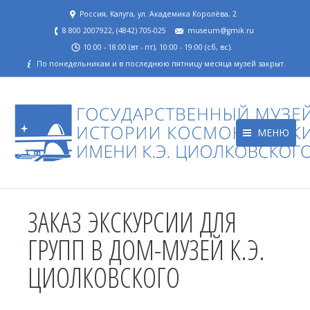
Россия, Калуга, ул. Академика Королёва, 2
8 800 2007922, (4842) 705-025
museum@gmik.ru
10:00 - 18:00 (вт - пт), 10:00 - 19:00 (сб, вс).
По понедельникам и в последнюю пятницу месяца музей закрыт.
МЕНЮ
ЗАКАЗ ЭКСКУРСИИ ДЛЯ
ГРУПП В ДОМ-МУЗЕЙ К.Э.
ЦИОЛКОВСКОГО