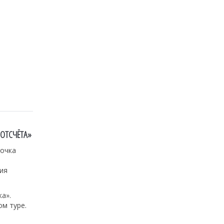
 ОТСЧЁТА»
Точка
ия
а».
м туре.