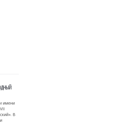
РОДНЫЙ
и имени
VII
кий». В
ли