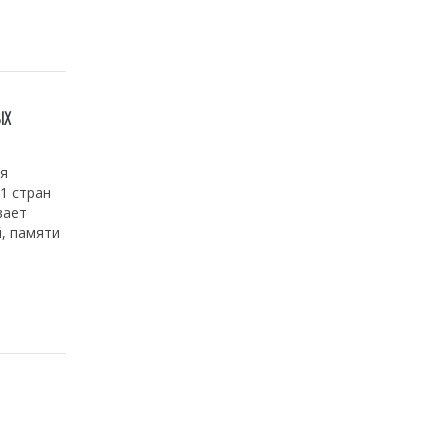
ЫХ
ля
1 стран
вает
й, памяти