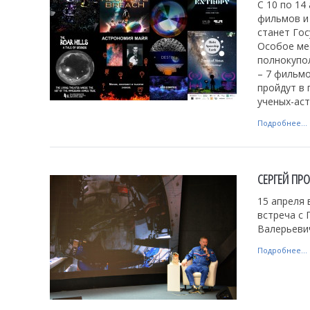
С 10 по 14
фильмов и
станет Гос
Особое мес
полнокупол
– 7 фильмо
пройдут в 
ученых-ас
Подробнее...
СЕРГЕЙ ПР
15 апреля 
встреча с
Валерьеви
Подробнее...