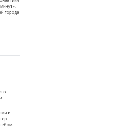
монавтики
 минут»,
ей города
ого
и
ами и
тер-
небом.