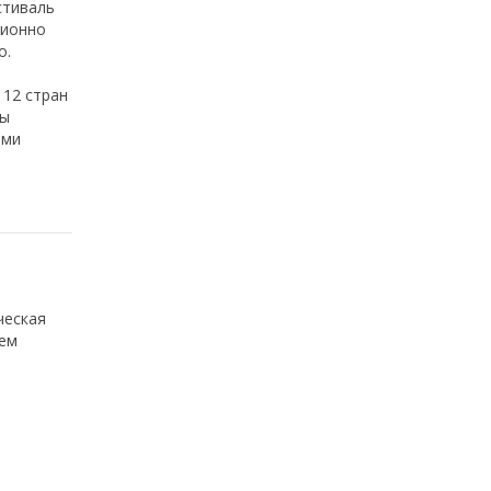
стиваль
ционно
о.
 12 стран
зы
ями
ческая
еем