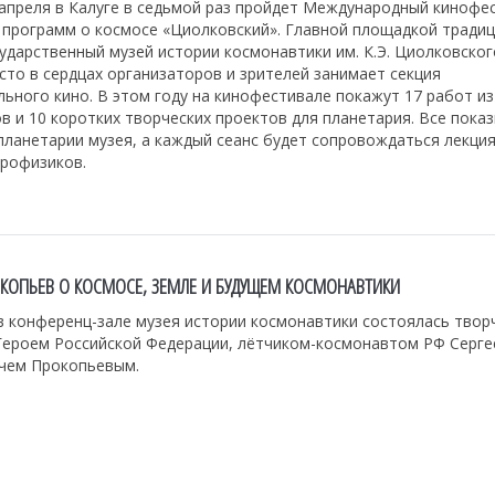
 апреля в Калуге в седьмой раз пройдет Международный кинофе
 программ о космосе «Циолковский». Главной площадкой тради
ударственный музей истории космонавтики им. К.Э. Циолковског
то в сердцах организаторов и зрителей занимает секция
ьного кино. В этом году на кинофестивале покажут 17 работ из
в и 10 коротких творческих проектов для планетария. Все пока
планетарии музея, а каждый сеанс будет сопровождаться лекци
трофизиков.
ОКОПЬЕВ О КОСМОСЕ, ЗЕМЛЕ И БУДУЩЕМ КОСМОНАВТИКИ
в конференц-зале музея истории космонавтики состоялась твор
 Героем Российской Федерации, лётчиком-космонавтом РФ Серг
чем Прокопьевым.