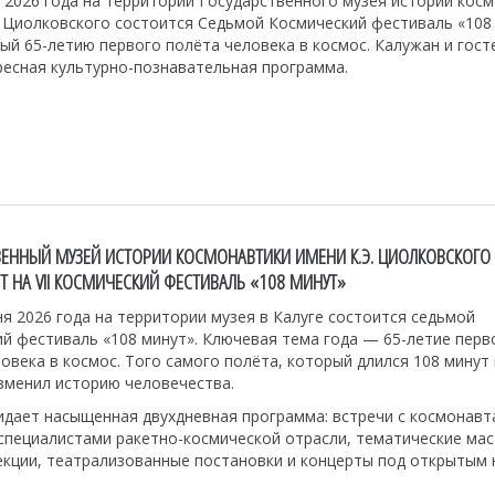
 2026 года на территории Государственного музея истории кос
. Циолковского состоится Седьмой Космический фестиваль «108
й 65-летию первого полёта человека в космос. Калужан и гост
ресная культурно-познавательная программа.
ВЕННЫЙ МУЗЕЙ ИСТОРИИ КОСМОНАВТИКИ ИМЕНИ К.Э. ЦИОЛКОВСКОГО
Т НА VII КОСМИЧЕСКИЙ ФЕСТИВАЛЬ «108 МИНУТ»
ня 2026 года на территории музея в Калуге состоится седьмой
й фестиваль «108 минут». Ключевая тема года — 65-летие перв
овека в космос. Того самого полёта, который длился 108 минут 
зменил историю человечества.
идает насыщенная двухдневная программа: встречи с космонавт
специалистами ракетно-космической отрасли, тематические мас
екции, театрализованные постановки и концерты под открытым 