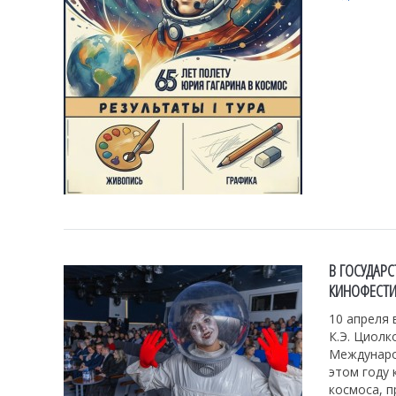
В ГОСУДАР
КИНОФЕСТИ
10 апреля 
К.Э. Циолк
Междунаро
этом году 
космоса, п