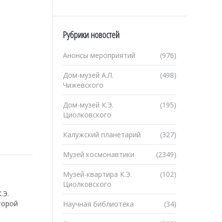
Рубрики новостей
Анонсы мероприятий
(976)
Дом-музей А.Л.
(498)
Чижевского
Дом-музей К.Э.
(195)
Циолковского
Калужский планетарий
(327)
Музей космонавтики
(2349)
Музей-квартира К.Э.
(102)
Циолковского
.Э.
торой
Научная библиотека
(34)