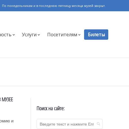
По понедельникам и в последнюю пятницу месяца музей закрыт.
ность
Услуги
Посетителям
Билеты
 МУЗЕЕ
Поиск на сайте:
номию и