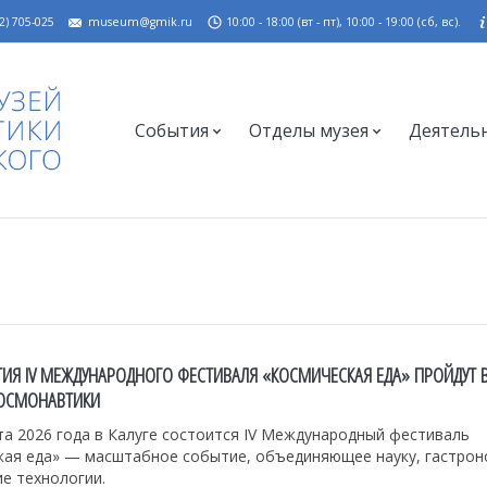
2) 705-025
museum@gmik.ru
10:00 - 18:00 (вт - пт), 10:00 - 19:00 (сб, вс).
События
Отделы музея
Деятель
ИЯ IV МЕЖДУНАРОДНОГО ФЕСТИВАЛЯ «КОСМИЧЕСКАЯ ЕДА» ПРОЙДУТ В
ОСМОНАВТИКИ
ста 2026 года в Калуге состоится IV Международный фестиваль
кая еда» — масштабное событие, объединяющее науку, гастро
е технологии.