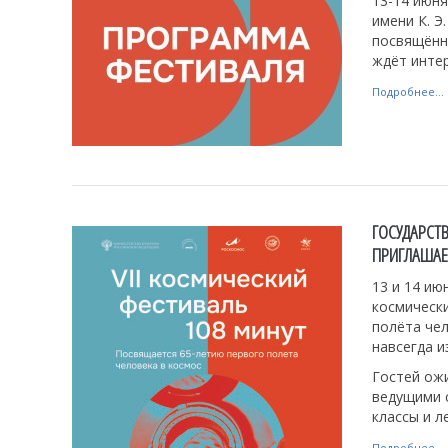
13-14 июня
имени К. Э
посвящённы
ждёт инте
Подробнее...
ГОСУДАРСТ
ПРИГЛАШАЕ
13 и 14 ию
космически
полёта чел
навсегда и
Гостей ож
ведущими 
классы и л
Подробнее...