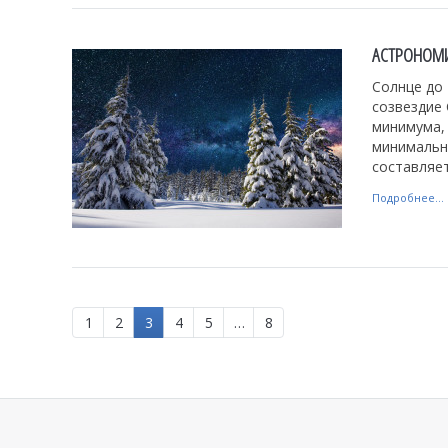
АСТРОНОМИ
Солнце до 
созвездие 
минимума,
минимальна
составляет
Подробнее...
1
2
3
4
5
…
8