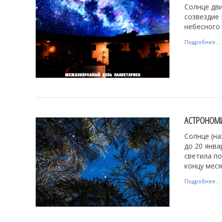
Солнце дви
созвездие 
небесного 
Подробнее...
АСТРОНОМИ
Солнце (на
до 20 янва
светила по
концу меся
Подробнее...