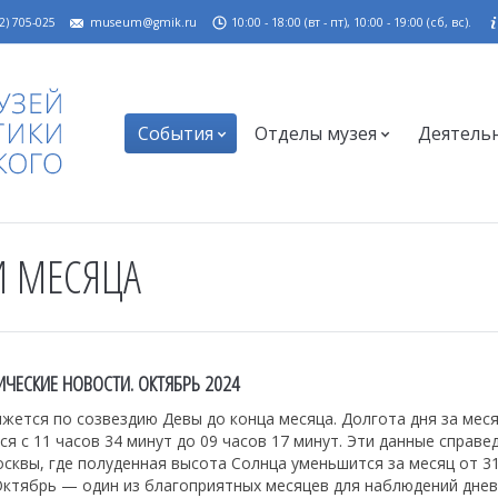
2) 705-025
museum@gmik.ru
10:00 - 18:00 (вт - пт), 10:00 - 19:00 (сб, вс).
События
Отделы музея
Деятель
И МЕСЯЦА
ЧЕСКИЕ НОВОСТИ. ОКТЯБРЬ 2024
жется по созвездию Девы до конца месяца. Долгота дня за мес
я с 11 часов 34 минут до 09 часов 17 минут. Эти данные справе
квы, где полуденная высота Солнца уменьшится за месяц от 31
 Октябрь — один из благоприятных месяцев для наблюдений дне