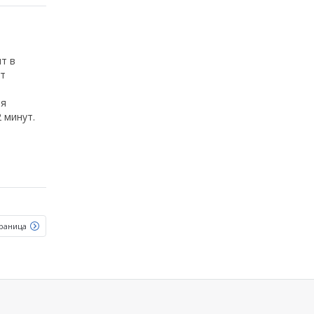
т в
ет
ря
 минут.
раница