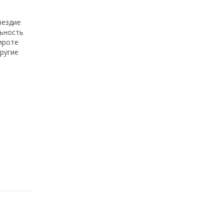
вездие
льность
широте
ругие