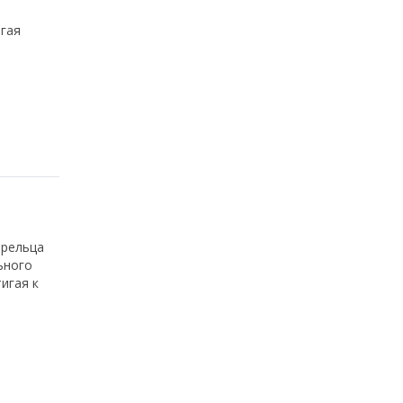
игая
трельца
ьного
игая к