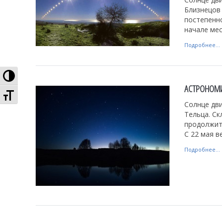
Близнецов 
постепенно
начале мес
Подробнее...
Высокая контрастность
АСТРОНОМИ
Увеличенный шрифт
Солнце дви
Тельца. Ск
продолжите
С 22 мая в
Подробнее...