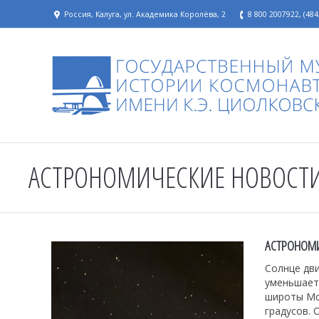
Россия, Калуга, ул. Академика Королёва, 2
8 800 2007922, (484
АСТРОНОМИЧЕСКИЕ НОВОСТ
АСТРОНОМИ
Солнце дви
уменьшаетс
широты Мос
градусов.