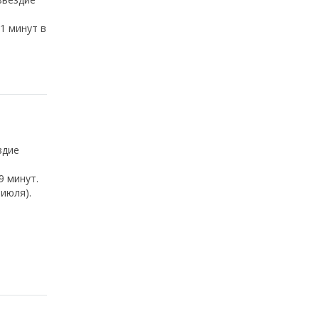
1 минут в
здие
9 минут.
июля).