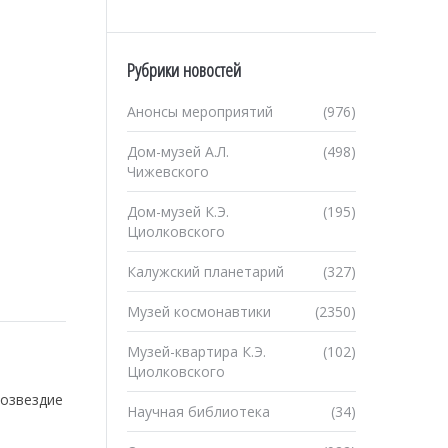
Рубрики новостей
Анонсы мероприятий
(976)
Дом-музей А.Л.
(498)
Чижевского
Дом-музей К.Э.
(195)
Циолковского
Калужский планетарий
(327)
Музей космонавтики
(2350)
Музей-квартира К.Э.
(102)
Циолковского
созвездие
Научная библиотека
(34)