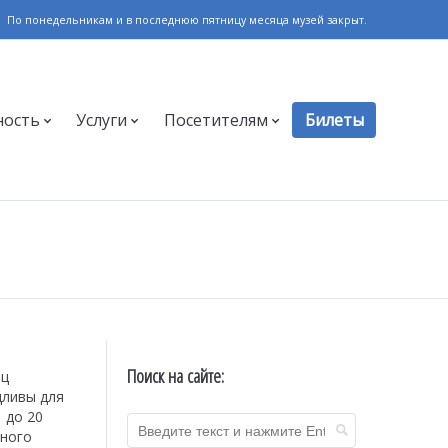
По понедельникам и в последнюю пятницу месяца музей закрыт.
ность
Услуги
Посетителям
Билеты
Поиск на сайте:
яц
дливы для
 до 20
вного