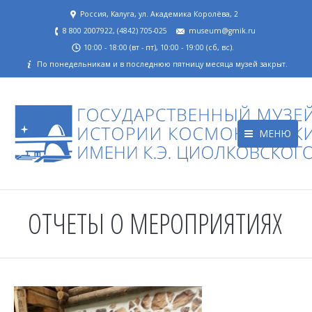
Россия, Калуга, ул. Академика Королёва, 2
8 800 2007922, (4842) 705-025
museum@gmik.ru
10:00 - 18:00 (вт - пт), 10:00 - 19:00 (сб, вс).
По понедельникам и в последнюю пятницу месяца музей закрыт.
МЕНЮ
ОТЧЕТЫ О МЕРОПРИЯТИЯХ