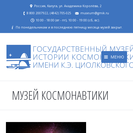
Россия, Калуга, ул. Академика Королёва, 2
8 800 2007922, (4842) 705-025
museum@gmik.ru
10:00 - 18:00 (вт - пт), 10:00 - 19:00 (сб, вс).
По понедельникам и в последнюю пятницу месяца музей закрыт.
МЕНЮ
МУЗЕЙ КОСМОНАВТИКИ