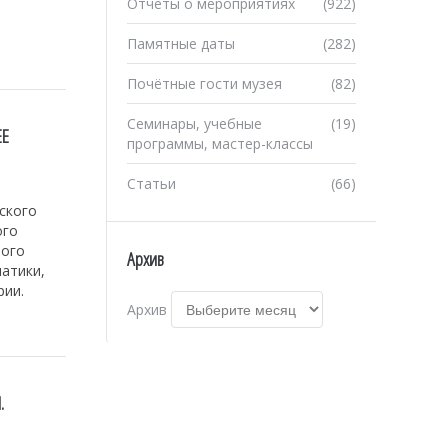
Отчеты о мероприятиях
(922)
Памятные даты
(282)
Почётные гости музея
(82)
Семинары, учебные
(19)
ЕЕ
программы, мастер-классы
Статьи
(66)
ского
ого
ного
Архив
матики,
рии.
Архив
.