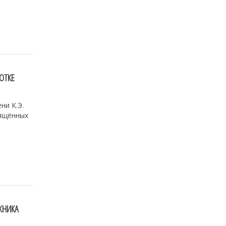
ОТКЕ
ни К.Э.
вящённых
ЖНИКА