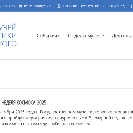
2) 705-025
museum@gmik.ru
10:00 - 18:00 (вт - пт), 10:00 - 19:00 (сб, вс).
События
Отделы музея
Деятель
 НЕДЕЛЯ КОСМОСА-2025
октября 2025 года в Государственном музее истории космонавтики
ого пройдут мероприятия, приуроченные к Всемирной неделе ко
и космоса в этом году – «Жизнь в космосе».