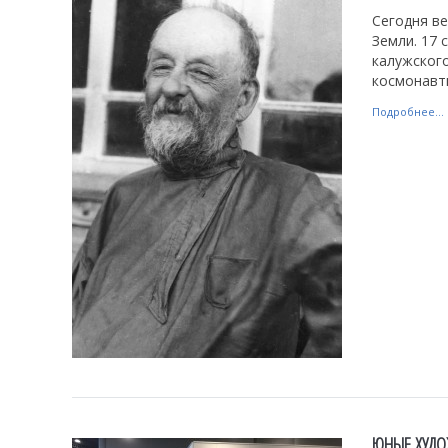
Сегодня ве
Земли. 17
калужског
космонавт
Подробнее...
ЮНЫЕ ХУДО