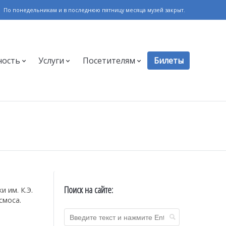
По понедельникам и в последнюю пятницу месяца музей закрыт.
ность
Услуги
Посетителям
Билеты
Поиск на сайте:
 им. К.Э.
смоса.