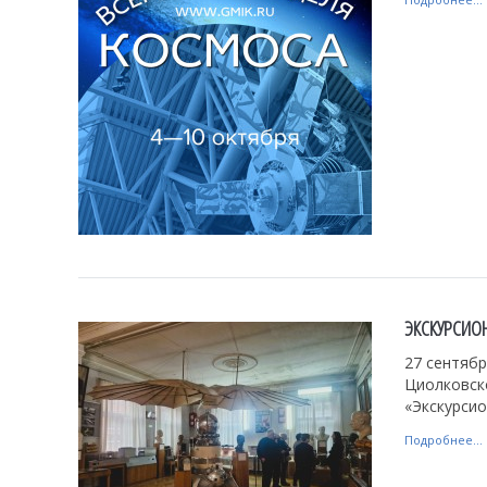
ЭКСКУРСИО
27 сентябр
Циолковско
«Экскурсио
Подробнее...