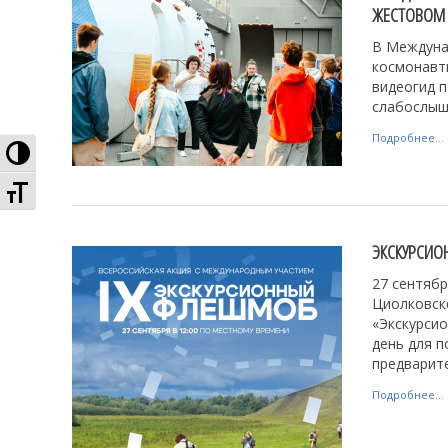
ЖЕСТОВОМ 
В Междуна
космонавт
видеогид п
слабослыш
Подробнее...
Высокая контрастность
Увеличенный шрифт
ЭКСКУРСИО
27 сентябр
Циолковско
«Экскурси
день для п
предварите
Подробнее...