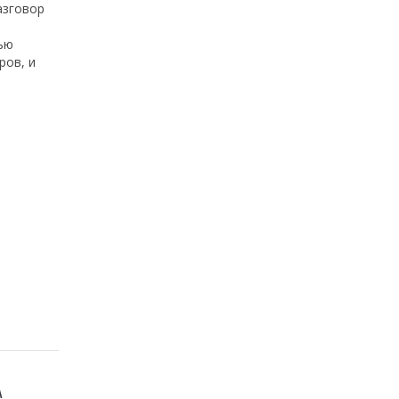
азговор
ью
ров, и
А