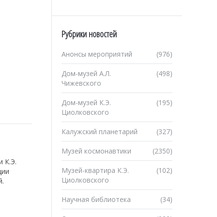
Рубрики новостей
Анонсы мероприятий
(976)
Дом-музей А.Л.
(498)
Чижевского
Дом-музей К.Э.
(195)
Циолковского
Калужский планетарий
(327)
Музей космонавтики
(2350)
 К.Э.
Музей-квартира К.Э.
(102)
ции
Циолковского
й.
Научная библиотека
(34)