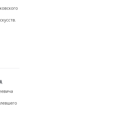
лковского
скусств.
А
еевича
олевшего