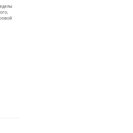
ределы
ого,
ировой