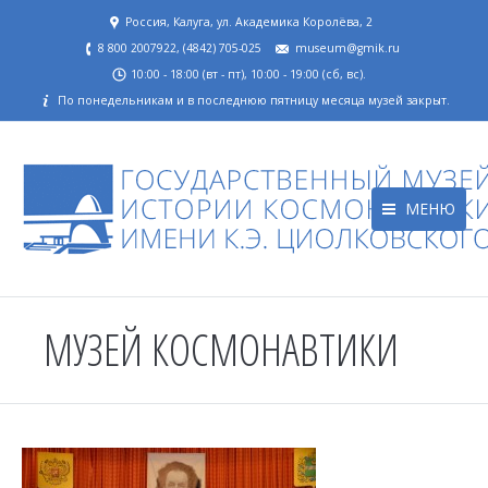
Россия, Калуга, ул. Академика Королёва, 2
8 800 2007922, (4842) 705-025
museum@gmik.ru
10:00 - 18:00 (вт - пт), 10:00 - 19:00 (сб, вс).
По понедельникам и в последнюю пятницу месяца музей закрыт.
МЕНЮ
МУЗЕЙ КОСМОНАВТИКИ