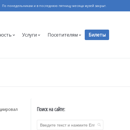
По понедельникам и в последнюю пятницу месяца музей закрыт.
ность
Услуги
Посетителям
Билеты
Поиск на сайте:
циировал