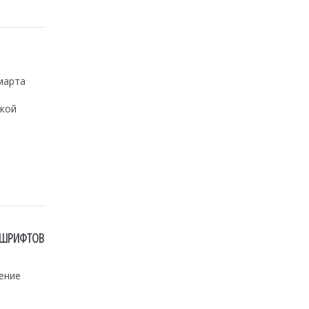
марта
ской
 ШРИФТОВ
ение