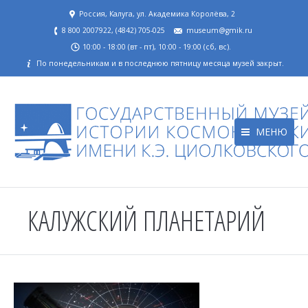
Россия, Калуга, ул. Академика Королёва, 2
8 800 2007922, (4842) 705-025
museum@gmik.ru
10:00 - 18:00 (вт - пт), 10:00 - 19:00 (сб, вс).
По понедельникам и в последнюю пятницу месяца музей закрыт.
МЕНЮ
КАЛУЖСКИЙ ПЛАНЕТАРИЙ